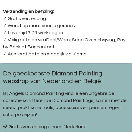
Verzending en betaling:
✓ G
ratis verzending
✓ Wordt op maat voor je gemaakt
✓ Levertijd 7-21 werkdagen
✓
Veilig betalen via iDeal/Wero, Sepa Overschrijving, Pay
by Bank of Bancontact
✓
Achteraf betalen mogelijk via Klarna
De goedkoopste Diamond Painting
webshop van Nederland en België!
Bij Angels Diamond Painting vind je een uitgebreide
collectie schitterende Diamond Paintings, samen met de
meest praktische tools, accessoires en pennen tegen
scherpe prijzen!
💎 Gratis verzending binnen Nederland