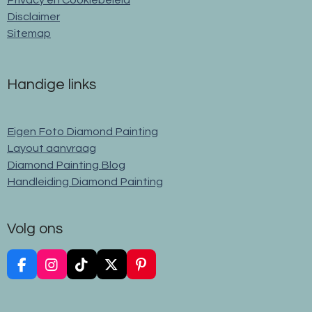
Disclaimer
Sitemap
Handige links
Eigen Foto Diamond Painting
Layout aanvraag
Diamond Painting Blog
Handleiding Diamond Painting
Volg ons
F
I
T
X
P
a
n
i
i
c
s
k
n
e
t
T
t