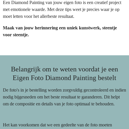
Een Diamond Painting van jouw eigen foto is een creatief project
met emotionele waarde. Met deze tips weet je precies waar je op
moet letten voor het allerbeste resultaat.
Maak van jouw herinnering een uniek kunstwerk, steentje
voor steentje.
Belangrijk om te weten voordat je een
Eigen Foto Diamond Painting bestelt
De foto's in je bestelling worden zorgvuldig gecontroleerd en indien
nodig bijgesneden om het beste resultaat te garanderen. Dit helpt
om de compositie en details van je foto optimaal te behouden.
Het kan voorkomen dat we een gedeelte van de foto moeten