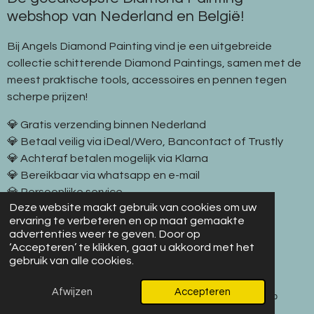
webshop van Nederland en België!
Bij Angels Diamond Painting vind je een uitgebreide
collectie schitterende Diamond Paintings, samen met de
meest praktische tools, accessoires en pennen tegen
scherpe prijzen!
💎 Gratis verzending binnen Nederland
💎 Betaal veilig via iDeal/Wero, Bancontact of Trustly
💎 Achteraf betalen mogelijk via Klarna
💎 Bereikbaar via whatsapp en e-mail
💎 Persoonlijke service
Deze website maakt gebruik van cookies om uw
💎 100% steentjesgarantie
ervaring te verbeteren en op maat gemaakte
advertenties weer te geven. Door op
©2019–2026 Angels Diamond Painting
‘Accepteren’ te klikken, gaat u akkoord met het
gebruik van alle cookies.
Klantenservice
Afwijzen
Accepteren
E-mailadres
Facebook
WhatsApp