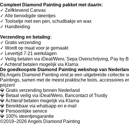
Compleet Diamond Painting pakket met daarin:
✓ Zelfklevend Canvas
✓ Alle benodigde steentjes
✓ Toolsetje met een pen, schudbakje en wax
✓ Handleiding
Verzending en betaling:
✓ G
ratis verzending
✓ Wordt op maat voor je gemaakt
✓ Levertijd 7-21 werkdagen
✓
Veilig betalen via iDeal/Wero, Sepa Overschrijving, Pay by 
✓
Achteraf betalen mogelijk via Klarna
De goedkoopste Diamond Painting webshop van Nederland
Bij Angels Diamond Painting vind je een uitgebreide collectie
Paintings, samen met de meest praktische tools, accessoires 
prijzen!
💎 Gratis verzending binnen Nederland
💎 Betaal veilig via iDeal/Wero, Bancontact of Trustly
💎 Achteraf betalen mogelijk via Klarna
💎 Bereikbaar via whatsapp en e-mail
💎 Persoonlijke service
💎 100% steentjesgarantie
©2019–2026 Angels Diamond Painting