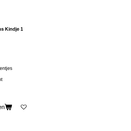
s Kindje 1
entjes
en