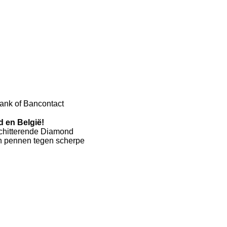
Bank of Bancontact
 en België!
 schitterende Diamond
en pennen tegen scherpe