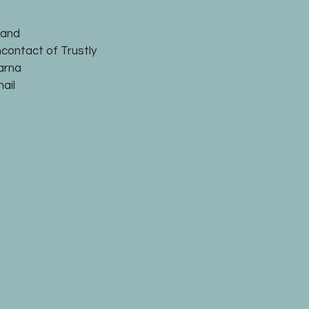
land
ncontact of Trustly
larna
ail