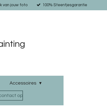
k van jouw foto
100% Steentjesgarantie
inting
Accessoires
ontact op