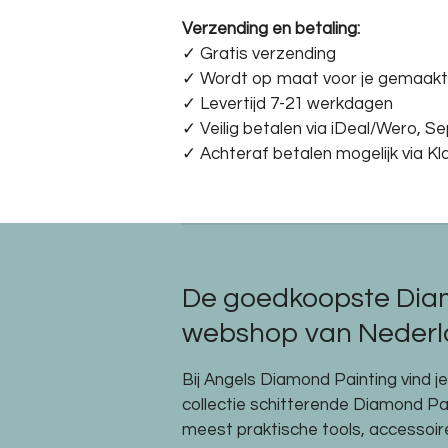
Verzending en betaling:
✓ G
ratis verzending
✓ Wordt op maat voor je gemaakt
✓ Levertijd 7-21 werkdagen
✓
Veilig betalen via iDeal/Wero, S
✓
Achteraf betalen mogelijk via Kl
De goedkoopste Dia
webshop van Nederla
Bij Angels Diamond Painting vind j
collectie schitterende Diamond P
meest praktische tools, accessoi