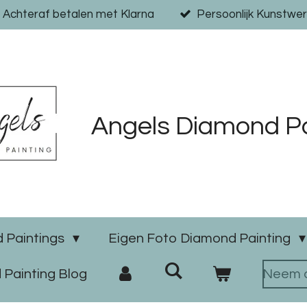
Achteraf betalen met Klarna
Persoonlijk Kunstwer
Angels Diamond Pa
 Paintings
Eigen Foto Diamond Painting
Painting Blog
Neem c