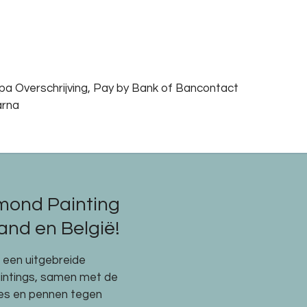
epa Overschrijving, Pay by Bank of Bancontact
arna
mond Painting
nd en België!
e een uitgebreide
aintings, samen met de
res en pennen tegen