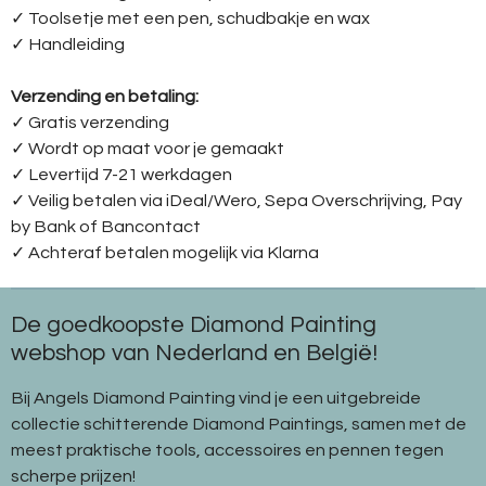
✓ Toolsetje met een pen, schudbakje en wax
✓ Handleiding
Verzending en betaling:
✓ G
ratis verzending
✓ Wordt op maat voor je gemaakt
✓ Levertijd 7-21 werkdagen
✓
Veilig betalen via iDeal/Wero, Sepa Overschrijving, Pay
by Bank of Bancontact
✓
Achteraf betalen mogelijk via Klarna
De goedkoopste Diamond Painting
webshop van Nederland en België!
Bij Angels Diamond Painting vind je een uitgebreide
collectie schitterende Diamond Paintings, samen met de
meest praktische tools, accessoires en pennen tegen
scherpe prijzen!