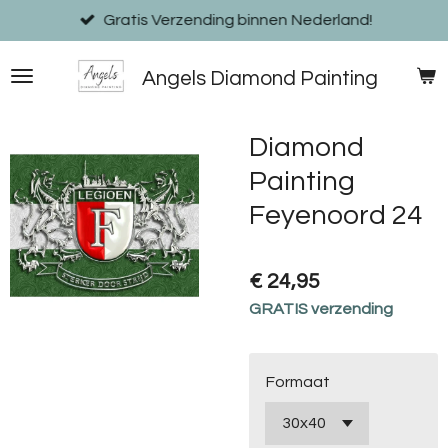
Ga
Gratis Verzending binnen Nederland!
direct
naar
Angels Diamond Painting
de
hoofdinhoud
Diamond
Painting
Feyenoord 24
€ 24,95
GRATIS verzending
Formaat