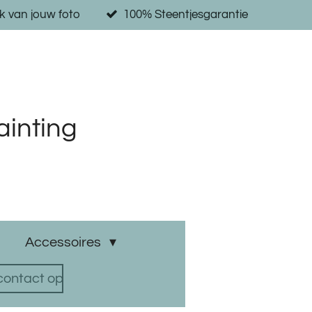
k van jouw foto
100% Steentjesgarantie
inting
Accessoires
ontact op