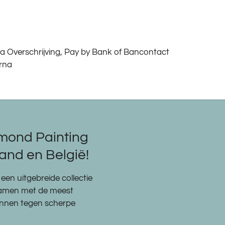
epa Overschrijving, Pay by Bank of Bancontact
arna
mond Painting
nd en België!
een uitgebreide collectie
samen met de meest
pennen tegen scherpe