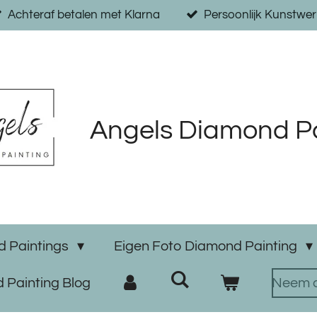
Achteraf betalen met Klarna
Persoonlijk Kunstwer
Angels Diamond Pa
 Paintings
Eigen Foto Diamond Painting
 Painting Blog
Neem c