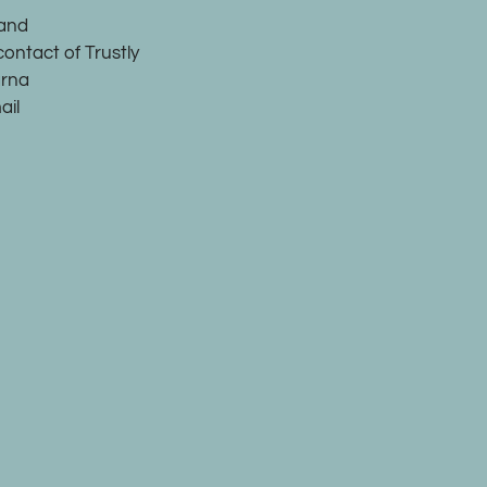
land
contact of Trustly
arna
ail