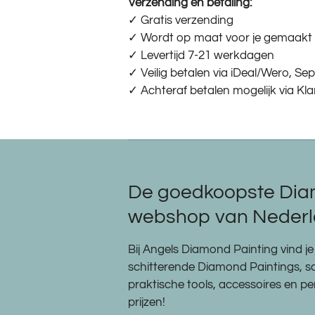
Verzending en betaling:
✓ G
ratis verzending
✓ Wordt op maat voor je gemaakt
✓ Levertijd 7-21 werkdagen
✓
Veilig betalen via iDeal/Wero, S
✓
Achteraf betalen mogelijk via Kl
De goedkoopste Dia
webshop van Nederla
Bij Angels Diamond Painting vind je 
schitterende Diamond Paintings, 
praktische tools, accessoires en 
prijzen!