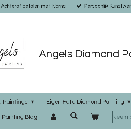
Achteraf betalen met Klarna
Persoonlijk Kunstwer
Angels Diamond Pa
 Paintings
Eigen Foto Diamond Painting
Painting Blog
Neem c