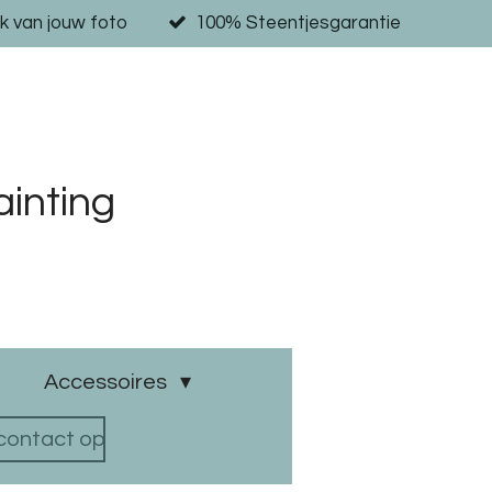
k van jouw foto
100% Steentjesgarantie
inting
Accessoires
ontact op