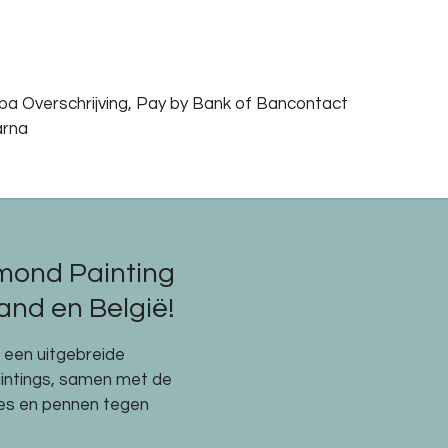
epa Overschrijving, Pay by Bank of Bancontact
arna
mond Painting
nd en België!
e een uitgebreide
aintings, samen met de
res en pennen tegen