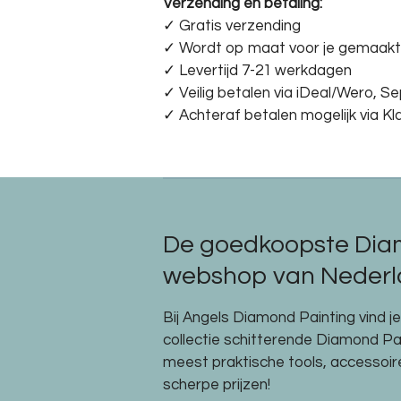
Verzending en betaling:
✓ G
ratis verzending
✓ Wordt op maat voor je gemaakt
✓ Levertijd 7-21 werkdagen
✓
Veilig betalen via iDeal/Wero, S
✓
Achteraf betalen mogelijk via Kl
De goedkoopste Dia
webshop van Nederla
Bij Angels Diamond Painting vind j
collectie schitterende Diamond P
meest praktische tools, accessoi
scherpe prijzen!