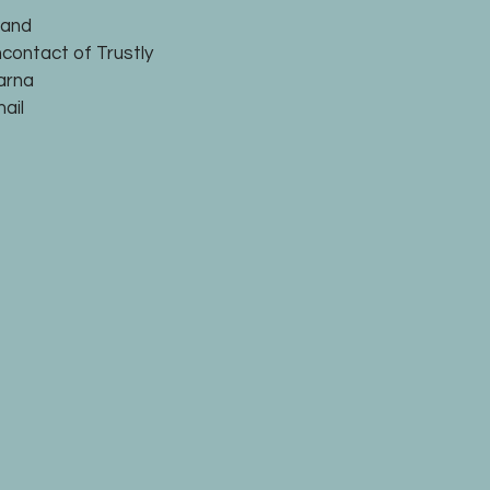
land
ncontact of Trustly
larna
ail