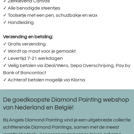
✓ Zelfklevend Canvas
✓ Alle benodigde steentjes
✓ Toolsetje met een pen, schudbakje en wax
✓ Handleiding
Verzending en betaling:
✓ G
ratis verzending
✓ Wordt op maat voor je gemaakt
✓ Levertijd 7-21 werkdagen
✓
Veilig betalen via iDeal/Wero, Sepa Overschrijving, Pay by
Bank of Bancontact
✓
Achteraf betalen mogelijk via Klarna
De goedkoopste Diamond Painting webshop
van Nederland en België!
Bij Angels Diamond Painting vind je een uitgebreide collectie
schitterende Diamond Paintings, samen met de meest