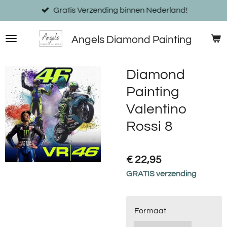
Ga
Gratis Verzending binnen Nederland!
direct
naar
Angels Diamond Painting
de
hoofdinhoud
Diamond
Painting
Valentino
Rossi 8
€ 22,95
GRATIS verzending
Formaat