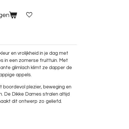
agen
kleur
en
vrolijkheid
in
je
dag
met
es
in
een
zomerse
fruittuin.
Met
mante
glimlach
klimt
ze
dapper
de
appige
appels.
it
boordevol
plezier,
beweging
en
n.
De
Dikke
Dames
stralen
altijd
aakt
dit
ontwerp
zo
geliefd.