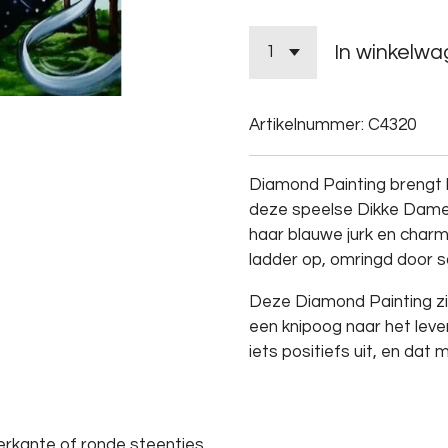
In winkelw
Artikelnummer:
C4320
Diamond
Painting
brengt
deze
speelse
Dikke
Dam
haar
blauwe
jurk
en
char
ladder
op,
omringd
door
s
Deze
Diamond
Painting
z
een
knipoog
naar
het
leve
iets
positiefs
uit,
en
dat
m
erkante of ronde steentjes.