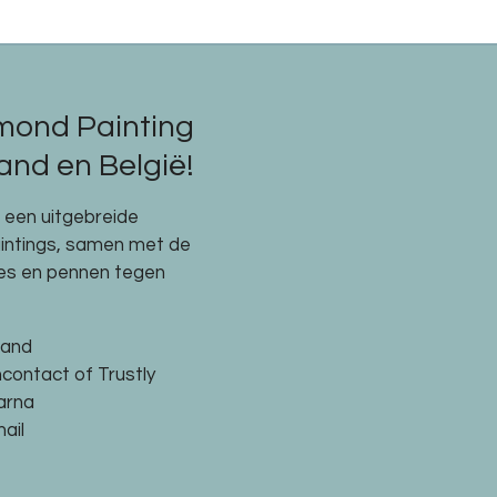
mond Painting
nd en België!
e een uitgebreide
aintings, samen met de
res en pennen tegen
land
ncontact of Trustly
larna
ail