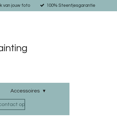
k van jouw foto
100% Steentjesgarantie
inting
Accessoires
ontact op