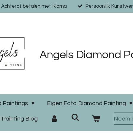
Achteraf betalen met Klarna
Persoonlijk Kunstwer
Angels Diamond Pa
 Paintings
Eigen Foto Diamond Painting
Painting Blog
Neem c