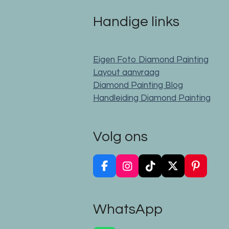
Handige links
Eigen Foto Diamond Painting
Layout aanvraag
Diamond Painting Blog
Handleiding Diamond Painting
Volg ons
F
I
T
X
P
a
n
i
i
c
s
k
n
e
t
T
t
WhatsApp
b
a
o
e
o
g
k
r