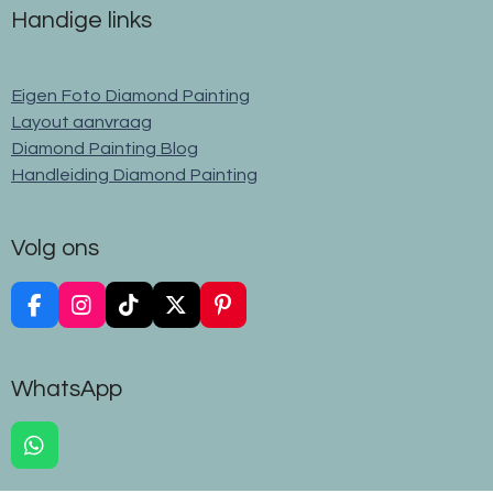
Handige links
Eigen Foto Diamond Painting
Layout aanvraag
Diamond Painting Blog
Handleiding Diamond Painting
Volg ons
F
I
T
X
P
a
n
i
i
c
s
k
n
e
t
T
t
WhatsApp
b
a
o
e
o
g
k
r
o
r
e
W
k
a
s
h
m
t