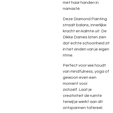
met
haar
handen
in
namasté.
Deze
Diamond
Painting
straalt
balans,
innerlijke
kracht
en
kalmte
uit.
De
Dikke
Dames
laten
zien
dat
echte
schoonheid
zit
in
het
vinden
van
je
eigen
ritme.
Perfect
voor
wie
houdt
van
mindfulness,
yoga
of
gewoon
even
een
moment
voor
zichzelf.
Laat
je
creativiteit
de
ruimte
terwijl
je
werkt
aan
dit
ontspannen
tafereel.