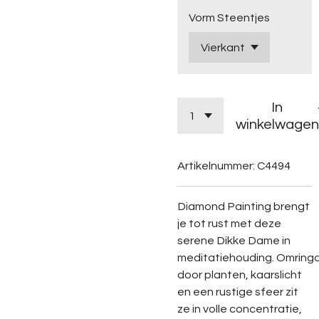
Vorm Steentjes
In
winkelwagen
Artikelnummer:
C4494
Diamond
Painting
brengt
je
tot
rust
met
deze
serene
Dikke
Dame
in
meditatiehouding.
Omring
door
planten,
kaarslicht
en
een
rustige
sfeer
zit
ze
in
volle
concentratie,