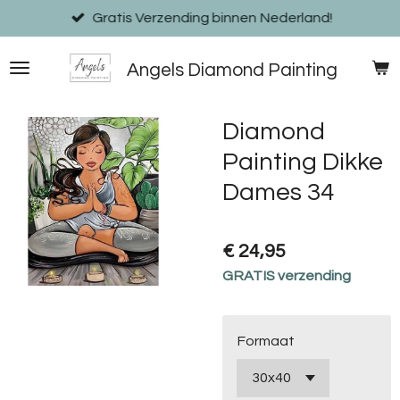
Ga
Gratis Verzending binnen Nederland!
direct
naar
Angels Diamond Painting
de
hoofdinhoud
Diamond
Painting Dikke
Dames 34
€ 24,95
GRATIS verzending
Formaat