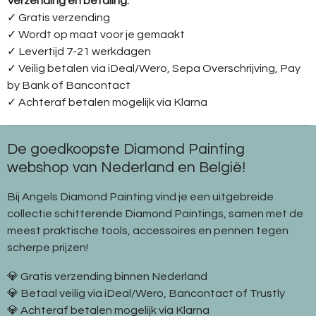
Verzending en betaling:
✓ G
ratis verzending
✓ Wordt op maat voor je gemaakt
✓ Levertijd 7-21 werkdagen
✓
Veilig betalen via iDeal/Wero, Sepa Overschrijving, Pay
by Bank of Bancontact
✓
Achteraf betalen mogelijk via Klarna
De goedkoopste Diamond Painting
webshop van Nederland en België!
Bij Angels Diamond Painting vind je een uitgebreide
collectie schitterende Diamond Paintings, samen met de
meest praktische tools, accessoires en pennen tegen
scherpe prijzen!
💎 Gratis verzending binnen Nederland
💎 Betaal veilig via iDeal/Wero, Bancontact of Trustly
💎 Achteraf betalen mogelijk via Klarna