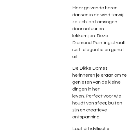
Haar
golvende
haren
dansen
in
de
wind
terwijl
ze
zich
laat
omringen
door
natuur
en
lekkernijen.
Deze
Diamond
Painting
straalt
rust,
elegantie
en
genot
uit.
De
Dikke
Dames
herinneren
je
eraan
om
te
genieten
van
de
kleine
dingen
in
het
leven.
Perfect
voor
wie
houdt
van
sfeer,
buiten
zijn
en
creatieve
ontspanning.
Laat
dit
idyllische