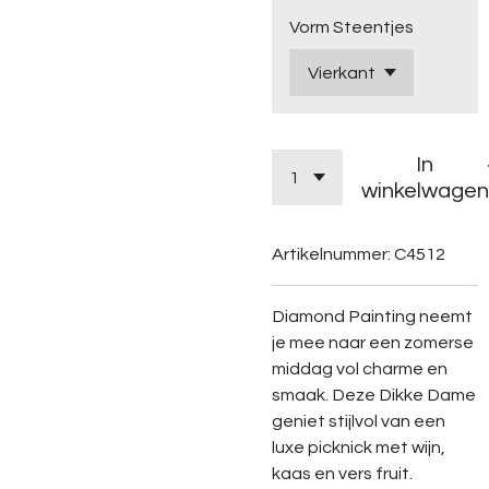
Vorm Steentjes
In
winkelwagen
Artikelnummer:
C4512
Diamond
Painting
neemt
je
mee
naar
een
zomerse
middag
vol
charme
en
smaak.
Deze
Dikke
Dame
geniet
stijlvol
van
een
luxe
picknick
met
wijn,
kaas
en
vers
fruit.