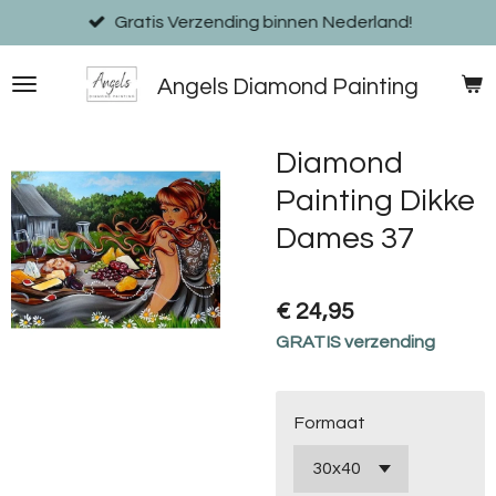
Ga
Gratis Verzending binnen Nederland!
direct
naar
Angels Diamond Painting
de
hoofdinhoud
Diamond
Painting Dikke
Dames 37
€ 24,95
GRATIS verzending
Formaat