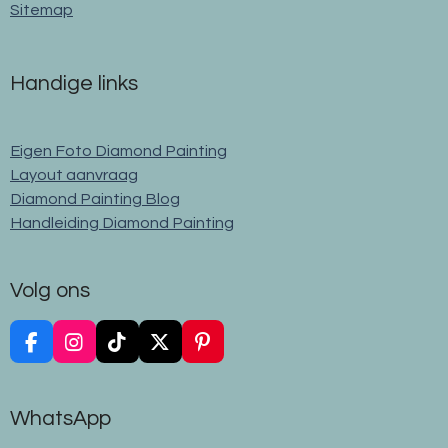
Sitemap
Handige links
Eigen Foto Diamond Painting
Layout aanvraag
Diamond Painting Blog
Handleiding Diamond Painting
Volg ons
F
I
T
X
P
a
n
i
i
c
s
k
n
e
t
T
t
WhatsApp
b
a
o
e
o
g
k
r