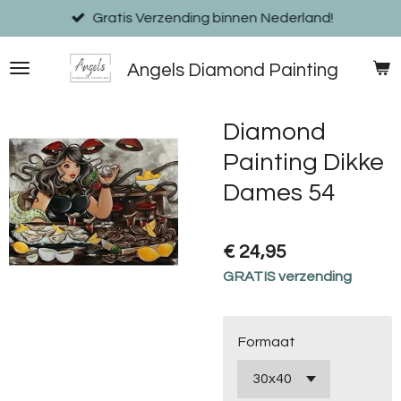
Ga
Gratis Verzending binnen Nederland!
direct
naar
Angels Diamond Painting
de
hoofdinhoud
Diamond
Painting Dikke
Dames 54
€ 24,95
GRATIS verzending
Formaat