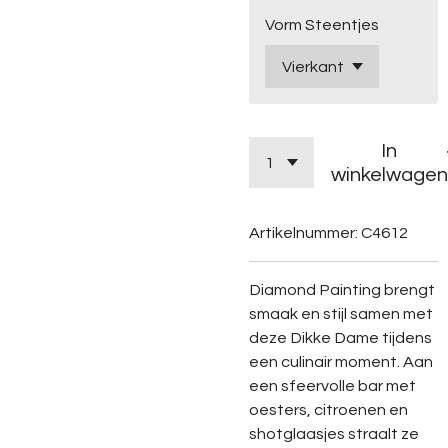
Vorm Steentjes
In
winkelwagen
Artikelnummer:
C4612
Diamond
Painting
brengt
smaak
en
stijl
samen
met
deze
Dikke
Dame
tijdens
een
culinair
moment.
Aan
een
sfeervolle
bar
met
oesters,
citroenen
en
shotglaasjes
straalt
ze