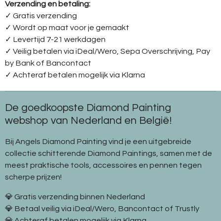
Verzending en betaling:
✓ G
ratis verzending
✓ Wordt op maat voor je gemaakt
✓ Levertijd 7-21 werkdagen
✓
Veilig betalen via iDeal/Wero, Sepa Overschrijving, Pay
by Bank of Bancontact
✓
Achteraf betalen mogelijk via Klarna
De goedkoopste Diamond Painting
webshop van Nederland en België!
Bij Angels Diamond Painting vind je een uitgebreide
collectie schitterende Diamond Paintings, samen met de
meest praktische tools, accessoires en pennen tegen
scherpe prijzen!
💎 Gratis verzending binnen Nederland
💎 Betaal veilig via iDeal/Wero, Bancontact of Trustly
💎 Achteraf betalen mogelijk via Klarna