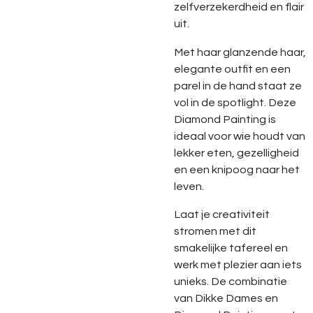
zelfverzekerdheid
en
flair
uit.
Met
haar
glanzende
haar,
elegante
outfit
en
een
parel
in
de
hand
staat
ze
vol
in
de
spotlight.
Deze
Diamond
Painting
is
ideaal
voor
wie
houdt
van
lekker
eten,
gezelligheid
en
een
knipoog
naar
het
leven.
Laat
je
creativiteit
stromen
met
dit
smakelijke
tafereel
en
werk
met
plezier
aan
iets
unieks.
De
combinatie
van
Dikke
Dames
en