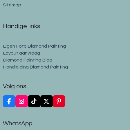
Sitemap
Handige links
Eigen Foto Diamond Painting
Layout aanvraag
Diamond Painting Blog
Handleiding Diamond Painting
Volg ons
F
I
T
X
P
a
n
i
i
c
s
k
n
e
t
T
t
WhatsApp
b
a
o
e