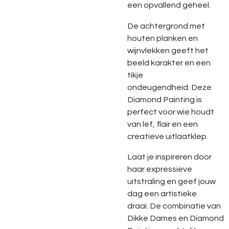
een
opvallend
geheel.
De
achtergrond
met
houten
planken
en
wijnvlekken
geeft
het
beeld
karakter
en
een
tikje
ondeugendheid.
Deze
Diamond
Painting
is
perfect
voor
wie
houdt
van
lef,
flair
en
een
creatieve
uitlaatklep.
Laat
je
inspireren
door
haar
expressieve
uitstraling
en
geef
jouw
dag
een
artistieke
draai.
De
combinatie
van
Dikke
Dames
en
Diamond