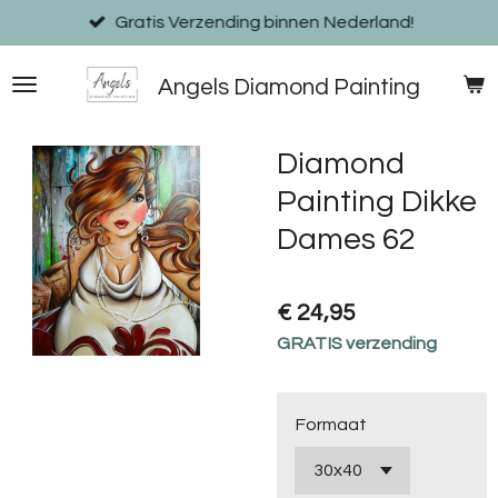
Ga
Gratis Verzending binnen Nederland!
direct
naar
Angels Diamond Painting
de
hoofdinhoud
Diamond
Painting Dikke
Dames 62
€ 24,95
GRATIS verzending
Formaat