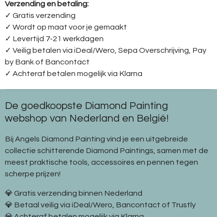
Verzending en betaling:
✓ G
ratis verzending
✓ Wordt op maat voor je gemaakt
✓ Levertijd 7-21 werkdagen
✓
Veilig betalen via iDeal/Wero, Sepa Overschrijving, Pay
by Bank of Bancontact
✓
Achteraf betalen mogelijk via Klarna
De goedkoopste Diamond Painting
webshop van Nederland en België!
Bij Angels Diamond Painting vind je een uitgebreide
collectie schitterende Diamond Paintings, samen met de
meest praktische tools, accessoires en pennen tegen
scherpe prijzen!
💎 Gratis verzending binnen Nederland
💎 Betaal veilig via iDeal/Wero, Bancontact of Trustly
💎 Achteraf betalen mogelijk via Klarna