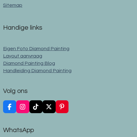
Sitemap
Handige links
Eigen Foto Diamond Painting
Layout aanvraag
Diamond Painting Blog
Handleiding Diamond Painting
Volg ons
F
I
T
X
P
a
n
i
i
c
s
k
n
e
t
T
t
WhatsApp
b
a
o
e