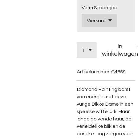
Vorm Steentjes
In
winkelwagen
Artikelnummer:
C4659
Diamond
Painting
barst
van
energie
met
deze
vurige
Dikke
Dame
in
een
speelse
witte
jurk.
Haar
lange
golvende
haar,
de
verleidelijke
blik
en
de
parelketting
zorgen
voor