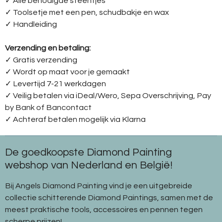
✓ Alle benodigde steentjes
✓ Toolsetje met een pen, schudbakje en wax
✓ Handleiding
Verzending en betaling:
✓ G
ratis verzending
✓ Wordt op maat voor je gemaakt
✓ Levertijd 7-21 werkdagen
✓
Veilig betalen via iDeal/Wero, Sepa Overschrijving, Pay
by Bank of Bancontact
✓
Achteraf betalen mogelijk via Klarna
De goedkoopste Diamond Painting
webshop van Nederland en België!
Bij Angels Diamond Painting vind je een uitgebreide
collectie schitterende Diamond Paintings, samen met de
meest praktische tools, accessoires en pennen tegen
scherpe prijzen!