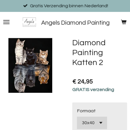
Ga
Gratis Verzending binnen Nederland!
direct
naar
Angels Diamond Painting
de
hoofdinhoud
Diamond
Painting
Katten 2
€ 24,95
GRATIS verzending
Formaat