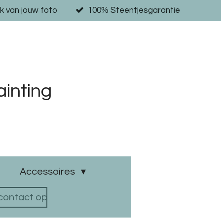
k van jouw foto
100% Steentjesgarantie
inting
Accessoires
ontact op