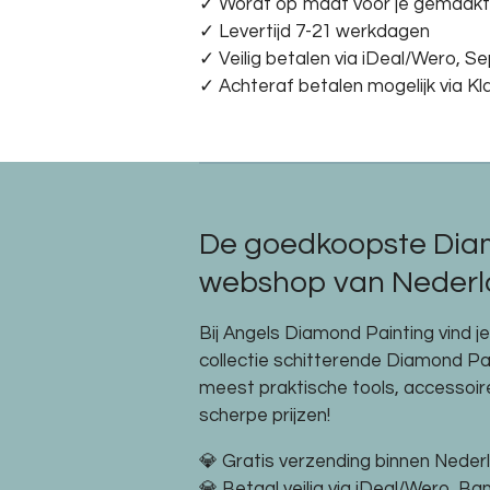
✓ Wordt op maat voor je gemaakt
✓ Levertijd 7-21 werkdagen
✓
Veilig betalen via iDeal/Wero, S
✓
Achteraf betalen mogelijk via Kl
De goedkoopste Dia
webshop van Nederla
Bij Angels Diamond Painting vind j
collectie schitterende Diamond P
meest praktische tools, accessoi
scherpe prijzen!
💎 Gratis verzending binnen Neder
💎 Betaal veilig via iDeal/Wero, Ba