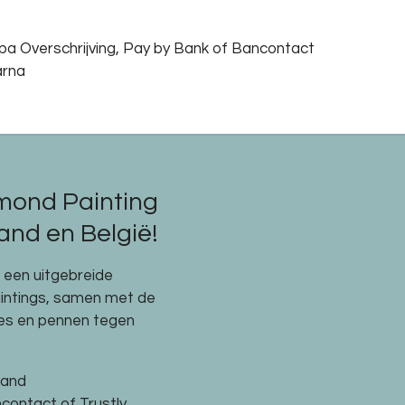
epa Overschrijving, Pay by Bank of Bancontact
arna
mond Painting
nd en België!
e een uitgebreide
aintings, samen met de
res en pennen tegen
land
ncontact of Trustly