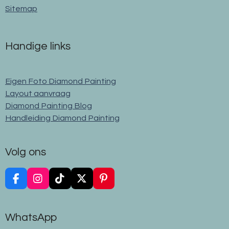
Sitemap
Handige links
Eigen Foto Diamond Painting
Layout aanvraag
Diamond Painting Blog
Handleiding Diamond Painting
Volg ons
F
I
T
X
P
a
n
i
i
c
s
k
n
e
t
T
t
WhatsApp
b
a
o
e