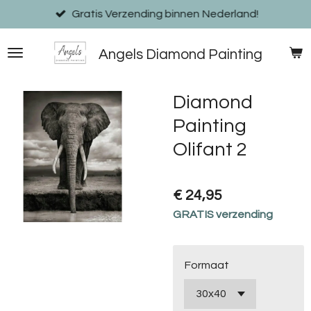
Ga
Gratis Verzending binnen Nederland!
direct
naar
Angels Diamond Painting
de
hoofdinhoud
Diamond
Painting
Olifant 2
€ 24,95
GRATIS verzending
Formaat