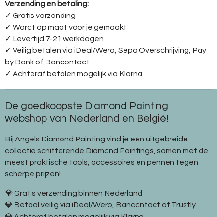
Verzending en betaling:
✓ G
ratis verzending
✓ Wordt op maat voor je gemaakt
✓ Levertijd 7-21 werkdagen
✓
Veilig betalen via iDeal/Wero, Sepa Overschrijving, Pay
by Bank of Bancontact
✓
Achteraf betalen mogelijk via Klarna
De goedkoopste Diamond Painting
webshop van Nederland en België!
Bij Angels Diamond Painting vind je een uitgebreide
collectie schitterende Diamond Paintings, samen met de
meest praktische tools, accessoires en pennen tegen
scherpe prijzen!
💎 Gratis verzending binnen Nederland
💎 Betaal veilig via iDeal/Wero, Bancontact of Trustly
💎 Achteraf betalen mogelijk via Klarna