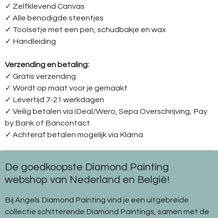
✓ Zelfklevend Canvas
✓ Alle benodigde steentjes
✓ Toolsetje met een pen, schudbakje en wax
✓ Handleiding
Verzending en betaling:
✓ G
ratis verzending
✓ Wordt op maat voor je gemaakt
✓ Levertijd 7-21 werkdagen
✓
Veilig betalen via iDeal/Wero, Sepa Overschrijving, Pay
by Bank of Bancontact
✓
Achteraf betalen mogelijk via Klarna
De goedkoopste Diamond Painting
webshop van Nederland en België!
Bij Angels Diamond Painting vind je een uitgebreide
collectie schitterende Diamond Paintings, samen met de