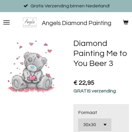
Ga
Gratis Verzending binnen Nederland!
direct
naar
Angels Diamond Painting
de
hoofdinhoud
Diamond
Painting Me to
You Beer 3
€ 22,95
GRATIS verzending
Formaat