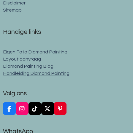
Disclaimer
Sitemap
Handige links
Eigen Foto Diamond Painting
Layout aanvraag
Diamond Painting Blog
Handleiding Diamond Painting
Volg ons
F
I
T
X
P
a
n
i
i
c
s
k
n
e
t
T
t
WhatsApp