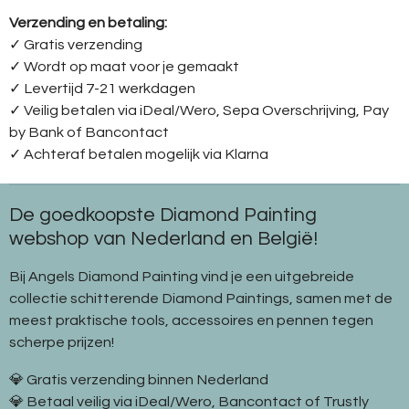
Verzending en betaling:
✓ G
ratis verzending
✓ Wordt op maat voor je gemaakt
✓ Levertijd 7-21 werkdagen
✓
Veilig betalen via iDeal/Wero, Sepa Overschrijving, Pay
by Bank of Bancontact
✓
Achteraf betalen mogelijk via Klarna
De goedkoopste Diamond Painting
webshop van Nederland en België!
Bij Angels Diamond Painting vind je een uitgebreide
collectie schitterende Diamond Paintings, samen met de
meest praktische tools, accessoires en pennen tegen
scherpe prijzen!
💎 Gratis verzending binnen Nederland
💎 Betaal veilig via iDeal/Wero, Bancontact of Trustly