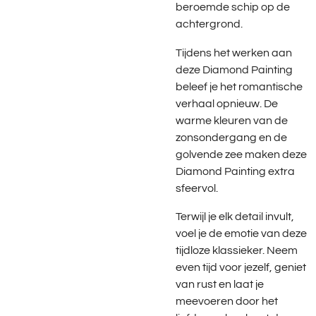
beroemde schip op de
achtergrond.
Tijdens het werken aan
deze Diamond Painting
beleef je het romantische
verhaal opnieuw. De
warme kleuren van de
zonsondergang en de
golvende zee maken deze
Diamond Painting extra
sfeervol.
Terwijl je elk detail invult,
voel je de emotie van deze
tijdloze klassieker. Neem
even tijd voor jezelf, geniet
van rust en laat je
meevoeren door het