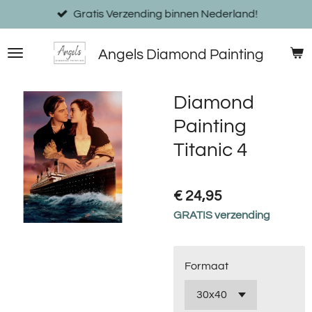
Ga
Gratis Verzending binnen Nederland!
direct
naar
Angels Diamond Painting
de
hoofdinhoud
Diamond
Painting
Titanic 4
€ 24,95
GRATIS verzending
Formaat