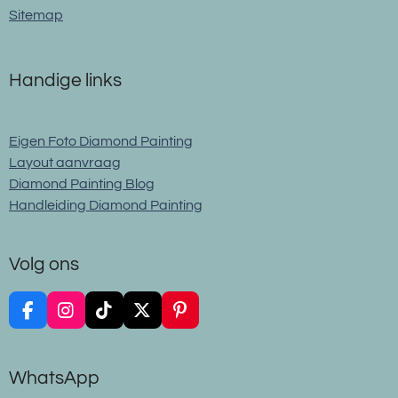
Sitemap
Handige links
Eigen Foto Diamond Painting
Layout aanvraag
Diamond Painting Blog
Handleiding Diamond Painting
Volg ons
F
I
T
X
P
a
n
i
i
c
s
k
n
e
t
T
t
WhatsApp
b
a
o
e