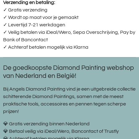
Verzending en betaling:
✓ G
ratis verzending
✓ Wordt op maat voor je gemaakt
✓ Levertijd 7-21 werkdagen
✓
Veilig betalen via iDeal/Wero, Sepa Overschrijving, Pay by
Bank of Bancontact
✓
Achteraf betalen mogelijk via Klarna
De goedkoopste Diamond Painting webshop
van Nederland en België!
Bij Angels Diamond Painting vind je een uitgebreide collectie
schitterende Diamond Paintings, samen met de meest
praktische tools, accessoires en pennen tegen scherpe
prijzen!
💎 Gratis verzending binnen Nederland
💎 Betaal veilig via iDeal/Wero, Bancontact of Trustly
💎 Achteraf betalen mogelijk via Klarna