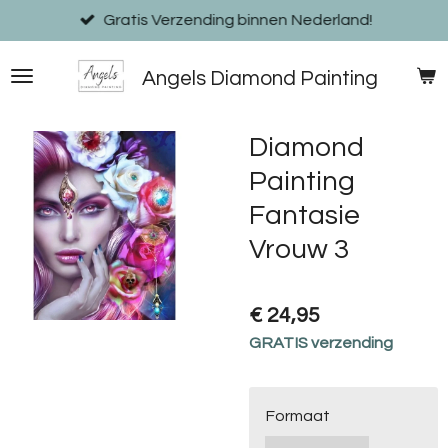
Ga
Gratis Verzending binnen Nederland!
direct
naar
Angels Diamond Painting
de
hoofdinhoud
Diamond
Painting
Fantasie
Vrouw 3
€ 24,95
GRATIS verzending
Formaat