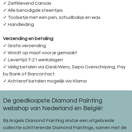
✓ Zelfklevend Canvas
✓ Alle benodigde steentjes
✓ Toolsetje met een pen, schudbakje en wax
✓ Handleiding
Verzending en betaling:
✓ G
ratis verzending
✓ Wordt op maat voor je gemaakt
✓ Levertijd 7-21 werkdagen
✓
Veilig betalen via iDeal/Wero, Sepa Overschrijving, Pay
by Bank of Bancontact
✓
Achteraf betalen mogelijk via Klarna
De goedkoopste Diamond Painting
webshop van Nederland en België!
Bij Angels Diamond Painting vind je een uitgebreide
collectie schitterende Diamond Paintings, samen met de