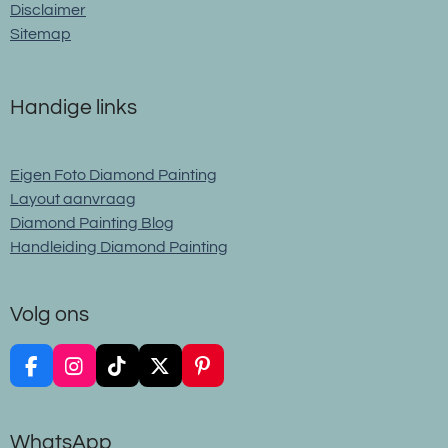
Disclaimer
Sitemap
Handige links
Eigen Foto Diamond Painting
Layout aanvraag
Diamond Painting Blog
Handleiding Diamond Painting
Volg ons
F
I
T
X
P
a
n
i
i
c
s
k
n
e
t
T
t
WhatsApp