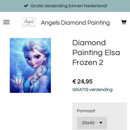
Ga
Gratis Verzending binnen Nederland!
direct
naar
Angels Diamond Painting
de
hoofdinhoud
Diamond
Painting Elsa
Frozen 2
€ 24,95
GRATIS verzending
Formaat