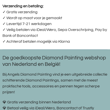
Verzending en betaling:
✓ G
ratis verzending
✓ Wordt op maat voor je gemaakt
✓ Levertijd 7-21 werkdagen
✓
Veilig betalen via iDeal/Wero, Sepa Overschrijving, Pay by
Bank of Bancontact
✓
Achteraf betalen mogelijk via Klarna
De goedkoopste Diamond Painting webshop
van Nederland en België!
Bij Angels Diamond Painting vind je een uitgebreide collectie
schitterende Diamond Paintings, samen met de meest
praktische tools, accessoires en pennen tegen scherpe
prijzen!
💎 Gratis verzending binnen Nederland
💎 Betaal veilig via iDeal/Wero, Bancontact of Trustly