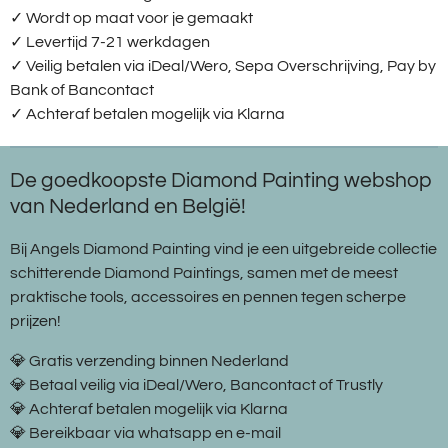
✓ Wordt op maat voor je gemaakt
✓ Levertijd 7-21 werkdagen
✓
Veilig betalen via iDeal/Wero, Sepa Overschrijving, Pay by
Bank of Bancontact
✓
Achteraf betalen mogelijk via Klarna
De goedkoopste Diamond Painting webshop
van Nederland en België!
Bij Angels Diamond Painting vind je een uitgebreide collectie
schitterende Diamond Paintings, samen met de meest
praktische tools, accessoires en pennen tegen scherpe
prijzen!
💎 Gratis verzending binnen Nederland
💎 Betaal veilig via iDeal/Wero, Bancontact of Trustly
💎 Achteraf betalen mogelijk via Klarna
💎 Bereikbaar via whatsapp en e-mail