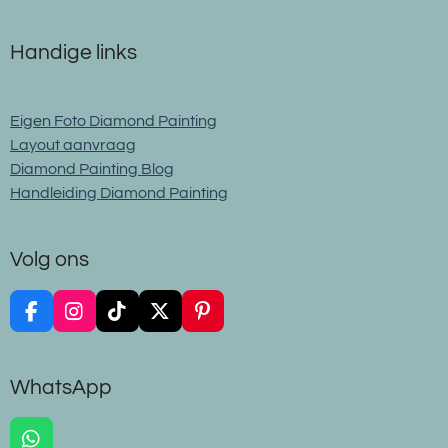
Handige links
Eigen Foto Diamond Painting
Layout aanvraag
Diamond Painting Blog
Handleiding Diamond Painting
Volg ons
F
I
T
X
P
a
n
i
i
c
s
k
n
e
t
T
t
WhatsApp
b
a
o
e
o
g
k
r
o
r
e
W