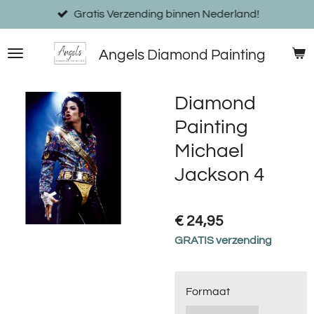
Ga
Gratis Verzending binnen Nederland!
direct
naar
Angels Diamond Painting
de
hoofdinhoud
Diamond
Painting
Michael
Jackson 4
€ 24,95
GRATIS verzending
Formaat