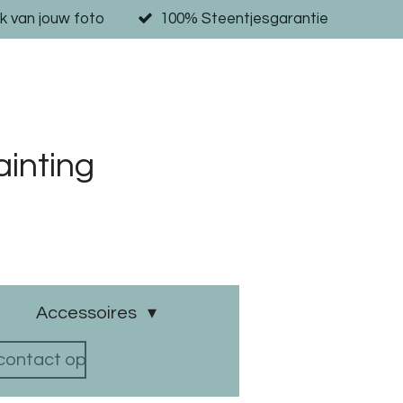
k van jouw foto
100% Steentjesgarantie
inting
Accessoires
ontact op