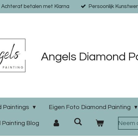
Achteraf betalen met Klarna
Persoonlijk Kunstwer
Angels Diamond Pa
 Paintings
Eigen Foto Diamond Painting
Painting Blog
Neem c