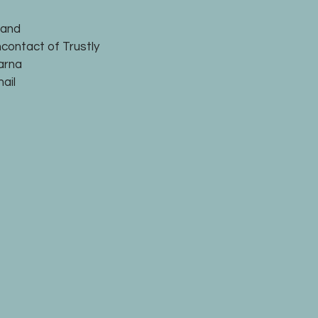
land
ncontact of Trustly
larna
ail