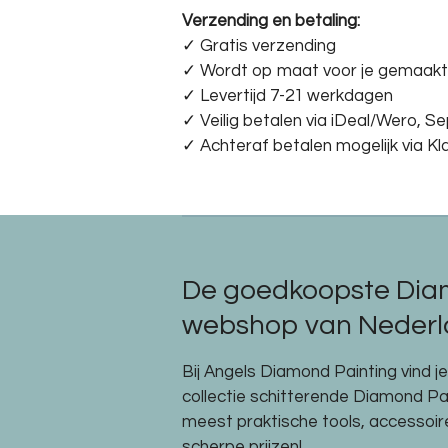
Verzending en betaling:
✓ G
ratis verzending
✓ Wordt op maat voor je gemaakt
✓ Levertijd 7-21 werkdagen
✓
Veilig betalen via iDeal/Wero, S
✓
Achteraf betalen mogelijk via Kl
De goedkoopste Dia
webshop van Nederla
Bij Angels Diamond Painting vind j
collectie schitterende Diamond P
meest praktische tools, accessoi
scherpe prijzen!