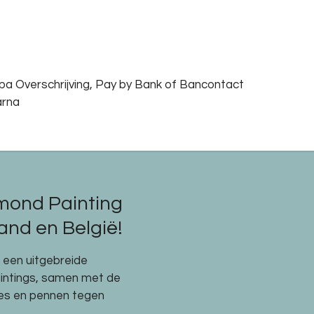
epa Overschrijving, Pay by Bank of Bancontact
arna
mond Painting
nd en België!
e een uitgebreide
aintings, samen met de
res en pennen tegen