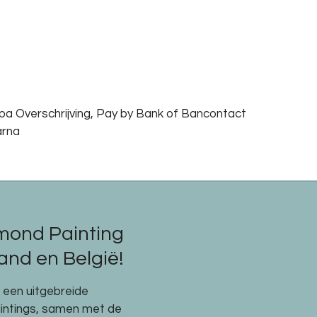
epa Overschrijving, Pay by Bank of Bancontact
arna
mond Painting
nd en België!
e een uitgebreide
aintings, samen met de