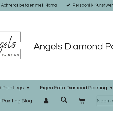
Achteraf betalen met Klarna
Persoonlijk Kunstwer
Angels Diamond Pa
 Paintings
Eigen Foto Diamond Painting
Painting Blog
Neem c