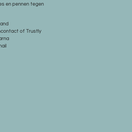
res en pennen tegen
land
ncontact of Trustly
larna
ail