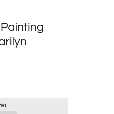
Painting
arilyn
tjes