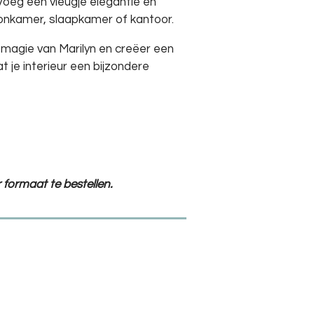
Voeg een vleugje elegantie en
woonkamer, slaapkamer of kantoor.
e magie van Marilyn en creëer een
t je interieur een bijzondere
 formaat te bestellen.