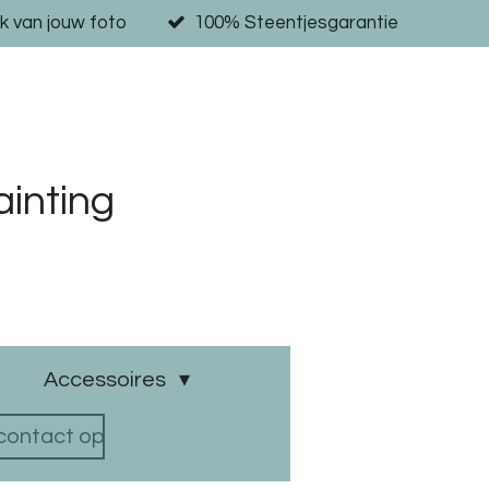
k van jouw foto
100% Steentjesgarantie
inting
Accessoires
ontact op