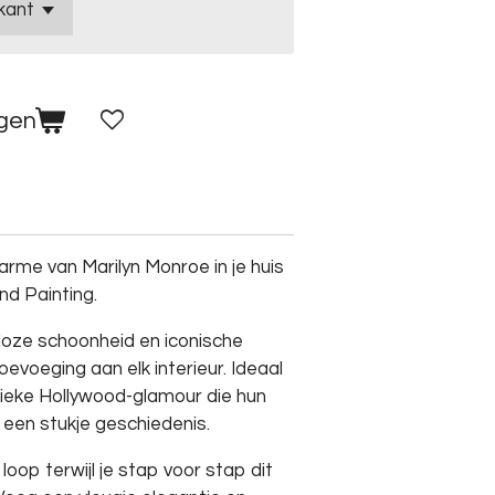
agen
rme van Marilyn Monroe in je huis
d Painting.
dloze schoonheid en iconische
oevoeging aan elk interieur. Ideaal
sieke Hollywood-glamour die hun
t een stukje geschiedenis.
e loop terwijl je stap voor stap dit