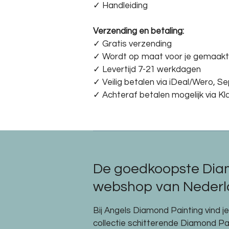
✓ Handleiding
Verzending en betaling:
✓ G
ratis verzending
✓ Wordt op maat voor je gemaakt
✓ Levertijd 7-21 werkdagen
✓
Veilig betalen via iDeal/Wero, S
✓
Achteraf betalen mogelijk via Kl
De goedkoopste Dia
webshop van Nederla
Bij Angels Diamond Painting vind j
collectie schitterende Diamond P