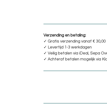
Verzending en betaling:
✓ G
ratis verzending vanaf € 30,00
✓ Levertijd 1-3 werkdagen
✓
Veilig betalen via iDeal, Sepa Ov
✓
Achteraf betalen mogelijk via Kl
R
a
t
i
n