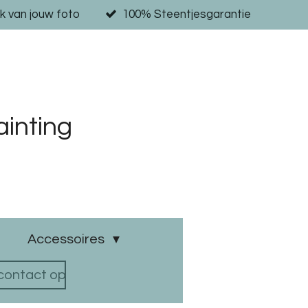
k van jouw foto
100% Steentjesgarantie
inting
Accessoires
ontact op