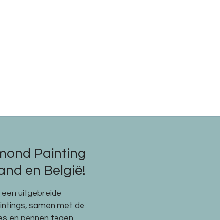
mond Painting
nd en België!
e een uitgebreide
aintings, samen met de
res en pennen tegen