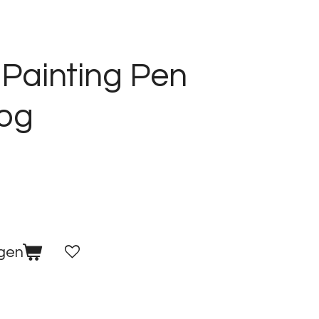
Painting Pen
og
agen