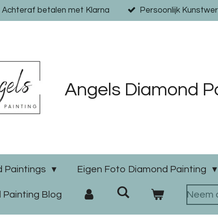
Achteraf betalen met Klarna
Persoonlijk Kunstwer
Angels Diamond Pa
 Paintings
Eigen Foto Diamond Painting
Painting Blog
Neem c