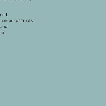
land
ncontact of Trustly
larna
ail