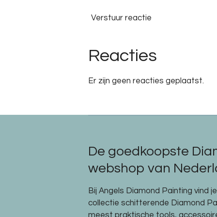
Verstuur reactie
Reacties
Er zijn geen reacties geplaatst.
De goedkoopste Dia
webshop van Nederla
Bij Angels Diamond Painting vind j
collectie schitterende Diamond P
meest praktische tools, accessoi