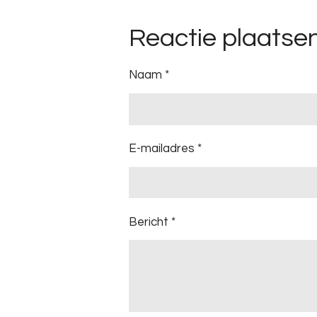
g
Reactie plaatse
:
0
s
Naam *
t
e
r
r
E-mailadres *
e
n
Bericht *