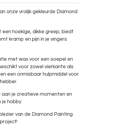
van onze vrolijk gekleurde Diamond
een hoekige, dikke greep, biedt
mt kramp en pijn in je vingers
atie met wax voor een soepel en
schikt voor zowel vierkante als
 pen een onmisbaar hulpmiddel voor
fhebber.
oe aan je creatieve momenten en
 je hobby.
plezier van de Diamond Painting
project!