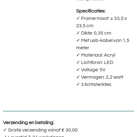
Specificaties:
✓ F
rame maat: ± 33,5 x
23,5 cm
✓ D
ikte: 0,35 cm
✓ M
et usb-kabel van 1,5
meter
✓ M
ateriaal: Acryl
✓ L
ichtbron: LED
✓ V
oltage: 5V
✓ V
ermogen: 2,2 watt
✓ 3
lichtsterktes
Verzending en betaling:
✓ G
ratis verzending vanaf € 30,00