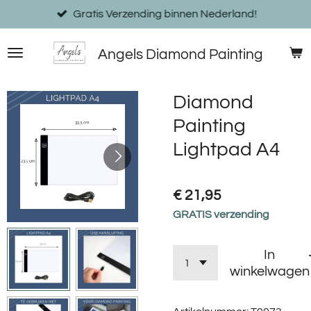
Ga
Gratis Verzending binnen Nederland!
direct
naar
Angels Diamond Painting
de
hoofdinhoud
Diamond
Painting
Lightpad A4
€ 21,95
GRATIS verzending
In
winkelwagen