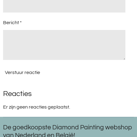
e
n
Bericht *
Verstuur reactie
Reacties
Er zijn geen reacties geplaatst.
De goedkoopste Diamond Painting webshop
van Nederland en België!