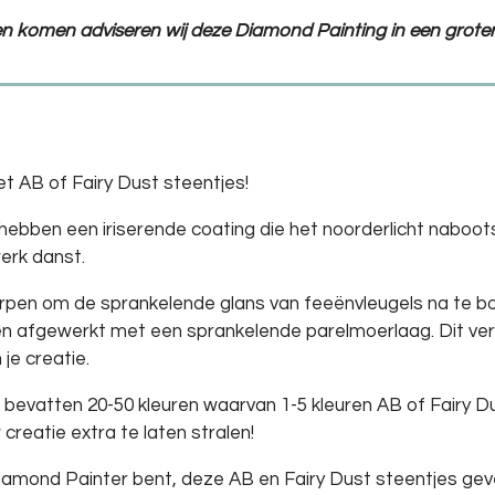
ten komen adviseren wij deze Diamond Painting in een groter
t AB of Fairy Dust steentjes!
hebben een iriserende coating die het noorderlicht naboot
erk danst.
rpen om de sprankelende glans van feeënvleugels na te boo
afgewerkt met een sprankelende parelmoerlaag. Dit verst
je creatie.
evatten 20-50 kleuren waarvan 1-5 kleuren AB of Fairy Du
 creatie extra te laten stralen!
Diamond Painter bent, deze AB en Fairy Dust steentjes ge