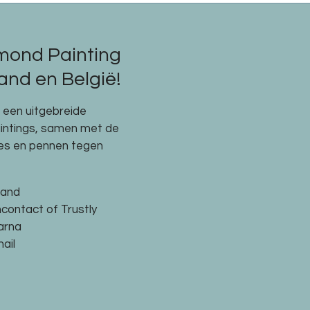
mond Painting
nd en België!
e een uitgebreide
aintings, samen met de
res en pennen tegen
land
ncontact of Trustly
larna
ail