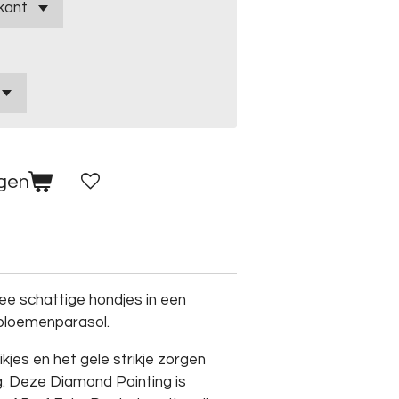
agen
e schattige hondjes in een
bloemenparasol.
ikjes en het gele strikje zorgen
ing. Deze Diamond Painting is