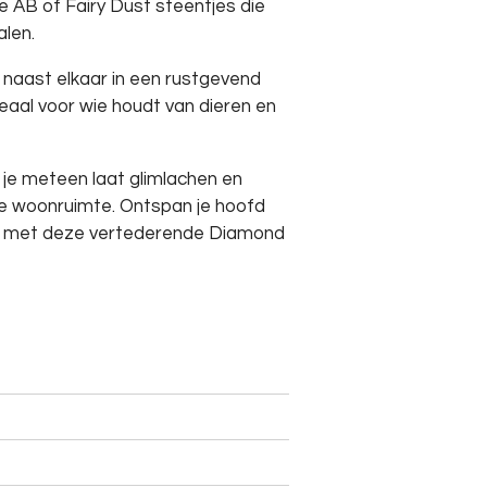
 AB of Fairy Dust steentjes die
alen.
g naast elkaar in een rustgevend
eaal voor wie houdt van dieren en
 je meteen laat glimlachen en
e woonruimte. Ontspan je hoofd
t met deze vertederende Diamond