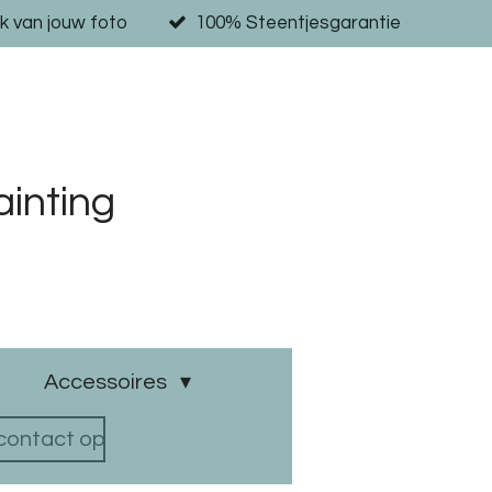
k van jouw foto
100% Steentjesgarantie
inting
Accessoires
ontact op