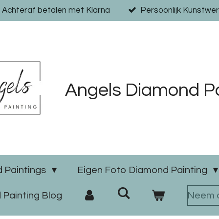
Achteraf betalen met Klarna
Persoonlijk Kunstwer
Angels Diamond Pa
 Paintings
Eigen Foto Diamond Painting
Painting Blog
Neem c