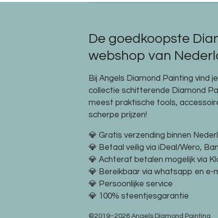
De goedkoopste Dia
webshop van Nederla
Bij Angels Diamond Painting vind j
collectie schitterende Diamond P
meest praktische tools, accessoi
scherpe prijzen!
💎 Gratis verzending binnen Neder
💎 Betaal veilig via iDeal/Wero, Ba
💎 Achteraf betalen mogelijk via K
💎 Bereikbaar via whatsapp en e-m
💎 Persoonlijke service
💎 100% steentjesgarantie
©2019–2026 Angels Diamond Painting