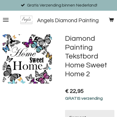
Ga
Gratis Verzending binnen Nederland!
direct
naar
Angels Diamond Painting
de
hoofdinhoud
Diamond
Painting
Tekstbord
Home Sweet
Home 2
€ 22,95
GRATIS verzending