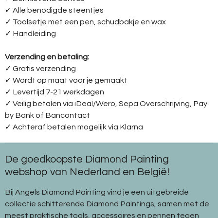
✓ Alle benodigde steentjes
✓ Toolsetje met een pen, schudbakje en wax
✓ Handleiding
Verzending en betaling:
✓ G
ratis verzending
✓ Wordt op maat voor je gemaakt
✓ Levertijd 7-21 werkdagen
✓
Veilig betalen via iDeal/Wero, Sepa Overschrijving, Pay
by Bank of Bancontact
✓
Achteraf betalen mogelijk via Klarna
De goedkoopste Diamond Painting
webshop van Nederland en België!
Bij Angels Diamond Painting vind je een uitgebreide
collectie schitterende Diamond Paintings, samen met de
meest praktische tools, accessoires en pennen tegen