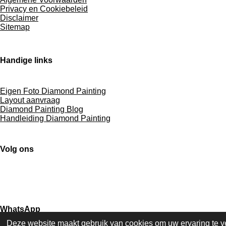
Privacy en Cookiebeleid
Disclaimer
Sitemap
Handige links
Eigen Foto Diamond Painting
Layout aanvraag
Diamond Painting Blog
Handleiding Diamond Painting
Volg ons
F
I
T
X
P
a
n
i
i
c
s
k
n
e
t
T
t
WhatsApp
b
a
o
e
Deze website maakt gebruik van cookies om uw ervaring te v
o
g
k
r