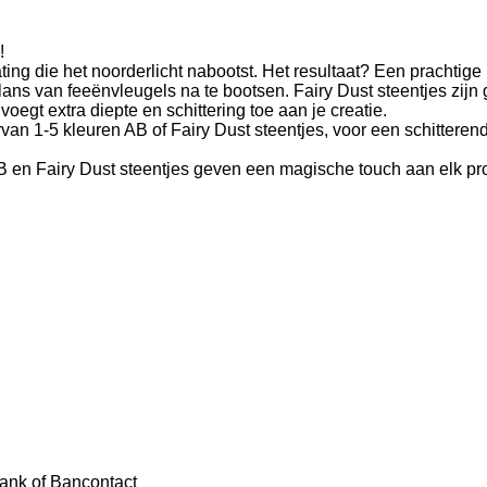
!
ing die het noorderlicht nabootst. Het resultaat? Een prachtige
ans van feeënvleugels na te bootsen. Fairy Dust steentjes zij
oegt extra diepte en schittering toe aan je creatie.
1-5 kleuren AB of Fairy Dust steentjes, voor een schitterend en 
AB en Fairy Dust steentjes geven een magische touch aan elk p
Bank of Bancontact