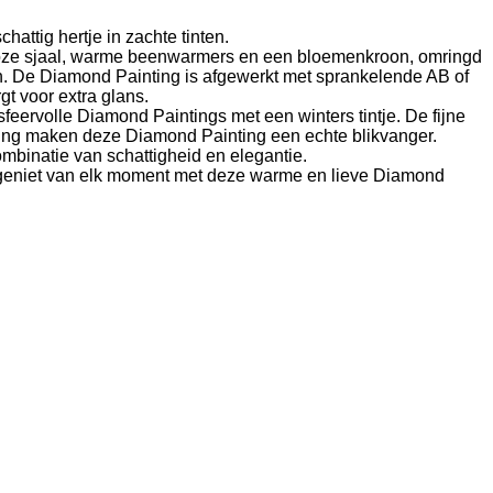
attig hertje in zachte tinten.
n roze sjaal, warme beenwarmers en een bloemenkroon, omringd
n. De Diamond Painting is afgewerkt met sprankelende AB of
gt voor extra glans.
sfeervolle Diamond Paintings met een winters tintje. De fijne
aling maken deze Diamond Painting een echte blikvanger.
ombinatie van schattigheid en elegantie.
n geniet van elk moment met deze warme en lieve Diamond