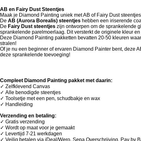
AB en Fairy Dust Steentjes
Maak je Diamond Painting uniek met AB of Fairy Dust steentjes
De
AB (Aurora Borealis) steentjes
hebben een iriserende coat
De
Fairy Dust steentjes
zijn ontworpen om de sprankelende gl
sprankelende parelmoerlaag. Dit versterkt de originele kleur en v
Deze Diamond Painting pakketten bevatten 20-50 kleuren waarvan 
stralen!
Of je nu een beginner of ervaren Diamond Painter bent, deze 
deze sprankelende toevoeging!
Compleet Diamond Painting pakket met daarin:
✓ Zelfklevend Canvas
✓ Alle benodigde steentjes
✓ Toolsetje met een pen, schudbakje en wax
✓ Handleiding
Verzending en betaling:
✓ G
ratis verzending
✓ Wordt op maat voor je gemaakt
✓ Levertijd 7-21 werkdagen
✓
Veilig betalen via iDeal/Wero, Sepa Overschrijving, Pay by 