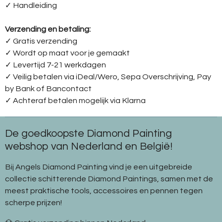
✓ Handleiding
Verzending en betaling:
✓ G
ratis verzending
✓ Wordt op maat voor je gemaakt
✓ Levertijd 7-21 werkdagen
✓
Veilig betalen via iDeal/Wero, Sepa Overschrijving, Pay
by Bank of Bancontact
✓
Achteraf betalen mogelijk via Klarna
De goedkoopste Diamond Painting
webshop van Nederland en België!
Bij Angels Diamond Painting vind je een uitgebreide
collectie schitterende Diamond Paintings, samen met de
meest praktische tools, accessoires en pennen tegen
scherpe prijzen!