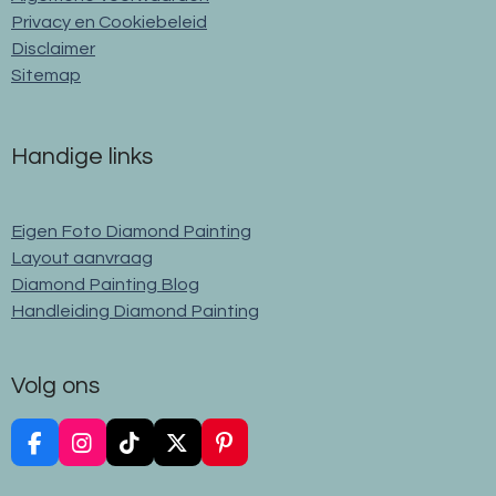
Privacy en Cookiebeleid
Disclaimer
Sitemap
Handige links
Eigen Foto Diamond Painting
Layout aanvraag
Diamond Painting Blog
Handleiding Diamond Painting
Volg ons
F
I
T
X
P
a
n
i
i
c
s
k
n