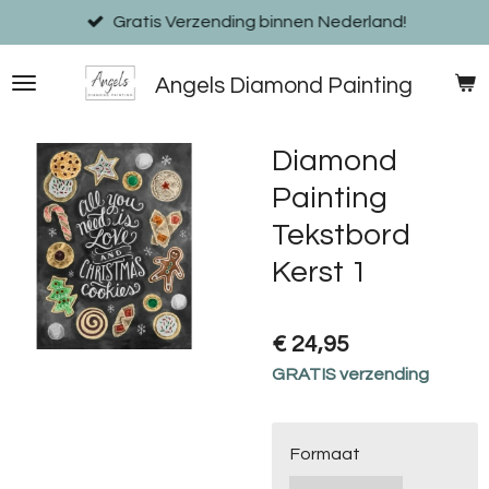
Ga
Gratis Verzending binnen Nederland!
direct
naar
Angels Diamond Painting
de
hoofdinhoud
Diamond
Painting
Tekstbord
Kerst 1
€ 24,95
GRATIS verzending
Formaat