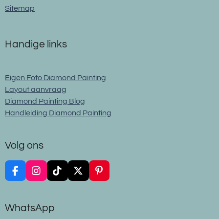
Sitemap
Handige links
Eigen Foto Diamond Painting
Layout aanvraag
Diamond Painting Blog
Handleiding Diamond Painting
Volg ons
F
I
T
X
P
a
n
i
i
c
s
k
n
e
t
T
t
WhatsApp
b
a
o
e