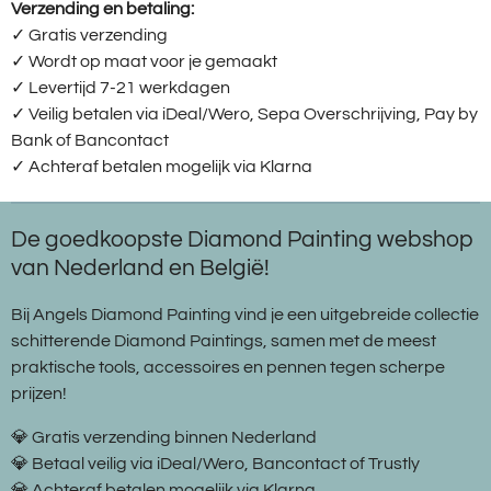
Verzending en betaling:
✓ G
ratis verzending
✓ Wordt op maat voor je gemaakt
✓ Levertijd 7-21 werkdagen
✓
Veilig betalen via iDeal/Wero, Sepa Overschrijving, Pay by
Bank of Bancontact
✓
Achteraf betalen mogelijk via Klarna
De goedkoopste Diamond Painting webshop
van Nederland en België!
Bij Angels Diamond Painting vind je een uitgebreide collectie
schitterende Diamond Paintings, samen met de meest
praktische tools, accessoires en pennen tegen scherpe
prijzen!
💎 Gratis verzending binnen Nederland
💎 Betaal veilig via iDeal/Wero, Bancontact of Trustly
💎 Achteraf betalen mogelijk via Klarna