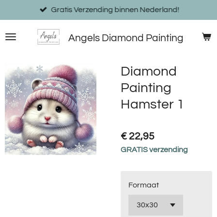
Ga
Gratis Verzending binnen Nederland!
direct
naar
Angels Diamond Painting
de
hoofdinhoud
Diamond
Painting
Hamster 1
€ 22,95
GRATIS verzending
Formaat