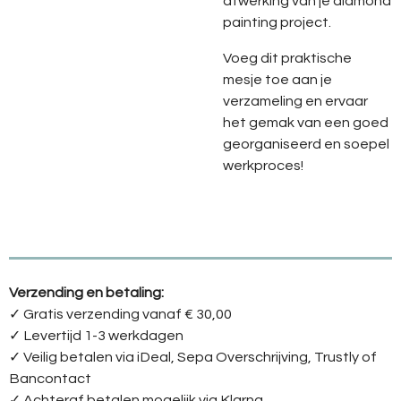
afwerking van je diamond
painting project.
Voeg dit praktische
mesje toe aan je
verzameling en ervaar
het gemak van een goed
georganiseerd en soepel
werkproces!
Verzending en betaling:
✓ G
ratis verzending vanaf € 30,00
✓ Levertijd 1-3 werkdagen
✓
Veilig betalen via iDeal, Sepa Overschrijving, Trustly of
Bancontact
✓
Achteraf betalen mogelijk via Klarna