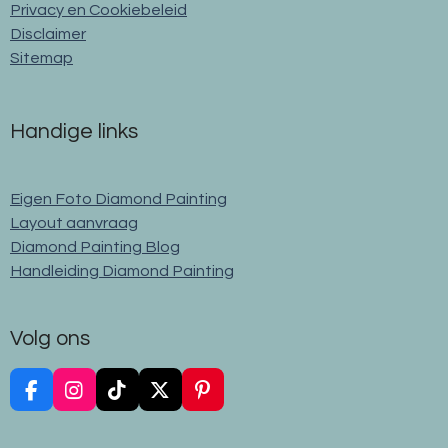
Privacy en Cookiebeleid
Disclaimer
Sitemap
Handige links
Eigen Foto Diamond Painting
Layout aanvraag
Diamond Painting Blog
Handleiding Diamond Painting
Volg ons
F
I
T
X
P
a
n
i
i
c
s
k
n