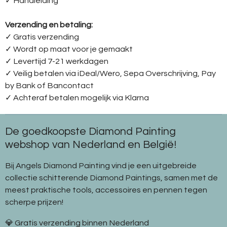
✓ Handleiding
Verzending en betaling:
✓ G
ratis verzending
✓ Wordt op maat voor je gemaakt
✓ Levertijd 7-21 werkdagen
✓
Veilig betalen via iDeal/Wero, Sepa Overschrijving, Pay
by Bank of Bancontact
✓
Achteraf betalen mogelijk via Klarna
De goedkoopste Diamond Painting
webshop van Nederland en België!
Bij Angels Diamond Painting vind je een uitgebreide
collectie schitterende Diamond Paintings, samen met de
meest praktische tools, accessoires en pennen tegen
scherpe prijzen!
💎 Gratis verzending binnen Nederland