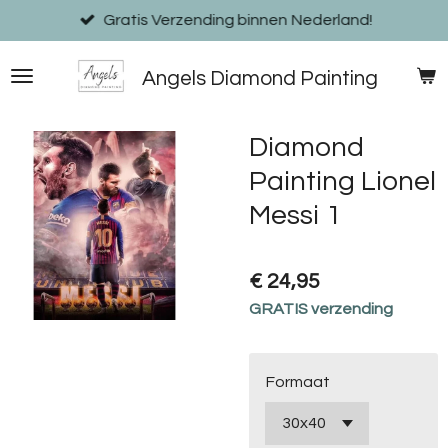
Ga
Gratis Verzending binnen Nederland!
direct
naar
Angels Diamond Painting
de
hoofdinhoud
Diamond
Painting Lionel
Messi 1
€ 24,95
GRATIS verzending
Formaat