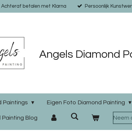
Achteraf betalen met Klarna
Persoonlijk Kunstwer
Angels Diamond Pa
 Paintings
Eigen Foto Diamond Painting
Painting Blog
Neem c