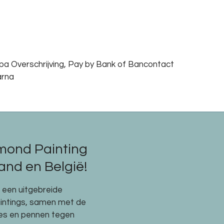
epa Overschrijving, Pay by Bank of Bancontact
arna
mond Painting
nd en België!
e een uitgebreide
aintings, samen met de
res en pennen tegen