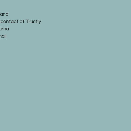
land
ncontact of Trustly
larna
ail