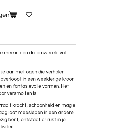
agen
e mee in een droomwereld vol
 je aan met ogen die verhalen
ar overloopt in een weelderige kroon
men en fantasievolle vormen. Het
aar versmolten is.
raalt kracht, schoonheid en magie
graag laat meeslepen in een andere
zig bent, ontstaat er rust in je
iviteit.