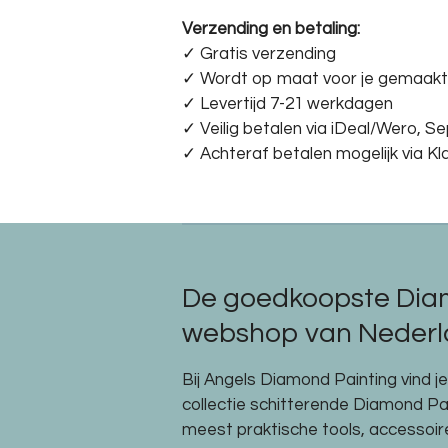
Verzending en betaling:
✓ G
ratis verzending
✓ Wordt op maat voor je gemaakt
✓ Levertijd 7-21 werkdagen
✓
Veilig betalen via iDeal/Wero, S
✓
Achteraf betalen mogelijk via Kl
De goedkoopste Dia
webshop van Nederla
Bij Angels Diamond Painting vind j
collectie schitterende Diamond P
meest praktische tools, accessoi