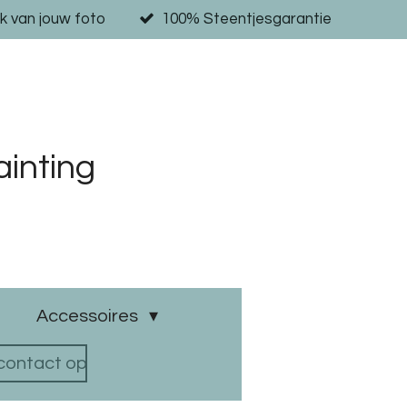
k van jouw foto
100% Steentjesgarantie
inting
Accessoires
ontact op