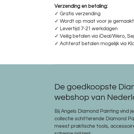
Verzending en betaling:
✓ G
ratis verzending
✓ Wordt op maat voor je gemaakt
✓ Levertijd 7-21 werkdagen
✓
Veilig betalen via iDeal/Wero, S
✓
Achteraf betalen mogelijk via Kl
De goedkoopste Dia
webshop van Nederla
Bij Angels Diamond Painting vind j
collectie schitterende Diamond P
meest praktische tools, accessoi
scherpe prijzen!