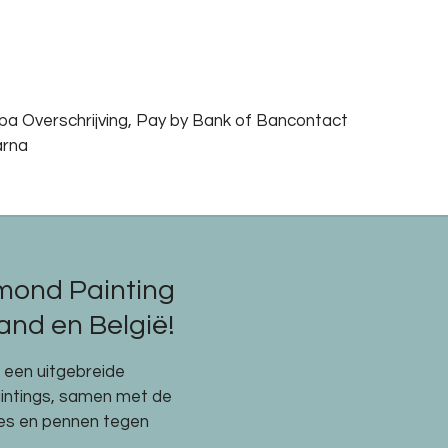
epa Overschrijving, Pay by Bank of Bancontact
arna
mond Painting
nd en België!
e een uitgebreide
aintings, samen met de
res en pennen tegen