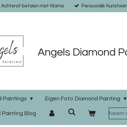
Achteraf betalen met Klarna
Persoonlijk Kunstwer
Angels Diamond Pa
 Paintings
Eigen Foto Diamond Painting
Painting Blog
Neem c