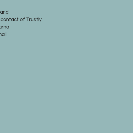
land
ncontact of Trustly
larna
ail