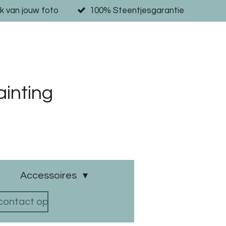
k van jouw foto
100% Steentjesgarantie
inting
Accessoires
ontact op