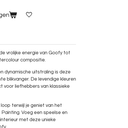
agen
e vrolijke energie van Goofy tot
atercolour compositie.
en dynamische uitstraling is deze
e blikvanger. De levendige kleuren
 voor liefhebbers van klassieke
e loop terwijl je geniet van het
Painting. Voeg een speelse en
 interieur met deze unieke
fy.