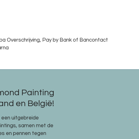
epa Overschrijving, Pay by Bank of Bancontact
arna
mond Painting
nd en België!
e een uitgebreide
aintings, samen met de
res en pennen tegen