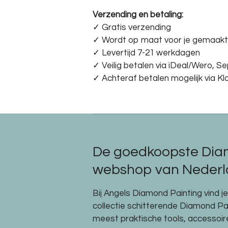
Verzending en betaling:
✓ G
ratis verzending
✓ Wordt op maat voor je gemaakt
✓ Levertijd 7-21 werkdagen
✓
Veilig betalen via iDeal/Wero, S
✓
Achteraf betalen mogelijk via Kl
De goedkoopste Dia
webshop van Nederla
Bij Angels Diamond Painting vind j
collectie schitterende Diamond P
meest praktische tools, accessoi