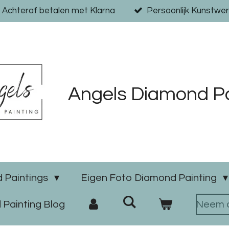
Achteraf betalen met Klarna
Persoonlijk Kunstwer
Angels Diamond Pa
 Paintings
Eigen Foto Diamond Painting
Painting Blog
Neem c