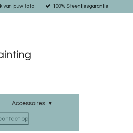
k van jouw foto
100% Steentjesgarantie
inting
Accessoires
ontact op