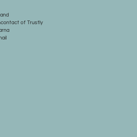
land
ncontact of Trustly
larna
ail