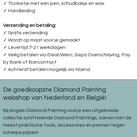
✓ Toolsetje met een pen, schudbakje en wax
✓ Handleiding
Verzending en betaling:
✓ G
ratis verzending
✓ Wordt op maat voor je gemaakt
✓ Levertijd 7-21 werkdagen
✓
Veilig betalen via iDeal/Wero, Sepa Overschrijving, Pay
by Bank of Bancontact
✓
Achteraf betalen mogelijk via Klarna
De goedkoopste Diamond Painting
webshop van Nederland en België!
Bij Angels Diamond Painting vind je een uitgebreide
collectie schitterende Diamond Paintings, samen met de
meest praktische tools, accessoires en pennen tegen
scherpe prijzen!