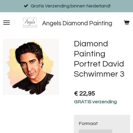
Ga
Gratis Verzending binnen Nederland!
direct
naar
Angels Diamond Painting
de
hoofdinhoud
Diamond
Painting
Portret David
Schwimmer 3
€ 22,95
GRATIS verzending
Formaat