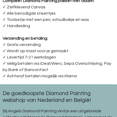
Compleet Diamond Painting pakket met daarin:
✓ Zelfklevend Canvas
✓ Alle benodigde steentjes
✓ Toolsetje met een pen, schudbakje en wax
✓ Handleiding
Verzending en betaling:
✓ G
ratis verzending
✓ Wordt op maat voor je gemaakt
✓ Levertijd 7-21 werkdagen
✓
Veilig betalen via iDeal/Wero, Sepa Overschrijving, Pay
by Bank of Bancontact
✓
Achteraf betalen mogelijk via Klarna
De goedkoopste Diamond Painting
webshop van Nederland en België!
Bij Angels Diamond Painting vind je een uitgebreide