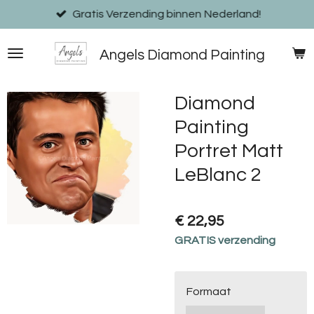
Ga
Gratis Verzending binnen Nederland!
direct
naar
Angels Diamond Painting
de
hoofdinhoud
Diamond
Painting
Portret Matt
LeBlanc 2
€ 22,95
GRATIS verzending
Formaat