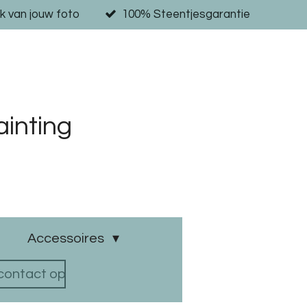
k van jouw foto
100% Steentjesgarantie
inting
Accessoires
ontact op