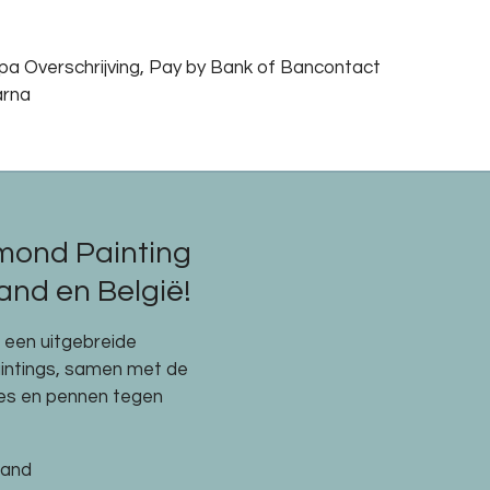
epa Overschrijving, Pay by Bank of Bancontact
arna
mond Painting
nd en België!
e een uitgebreide
aintings, samen met de
res en pennen tegen
land