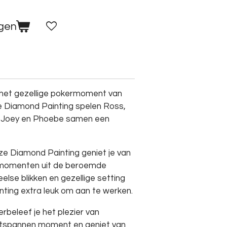
agen
 het gezellige pokermoment van
ze Diamond Painting spelen Ross,
r, Joey en Phoebe samen een
ze Diamond Painting geniet je van
 momenten uit de beroemde
peelse blikken en gezellige setting
ing extra leuk om aan te werken.
 herbeleef je het plezier van
ontspannen moment en geniet van