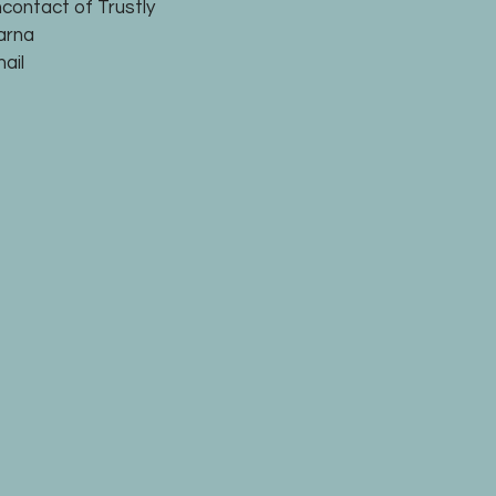
ncontact of Trustly
larna
ail