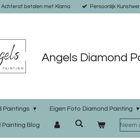
Achteraf betalen met Klarna
Persoonlijk Kunstwer
Angels Diamond Pa
 Paintings
Eigen Foto Diamond Painting
Painting Blog
Neem c